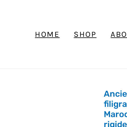
HOME
SHOP
ABO
Ancie
Ancien
Bracelet
filig
en
Maroc
argent
rigid
filigrané