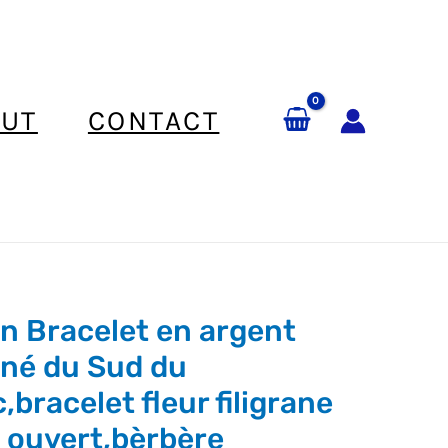
UT
CONTACT
n Bracelet en argent
rané du Sud du
,bracelet fleur filigrane
e ouvert,bèrbère