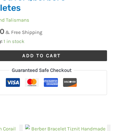
letes
nd Talismans
elet
00
& Free Shipping
y:
1 in stock
ADD TO CART
bère
Guaranteed Safe Checkout