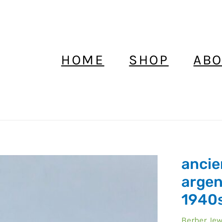
HOME
SHOP
ABO
ancie
ancienne
bague
argen
marocain
1940
argent
avec
Berber Jew