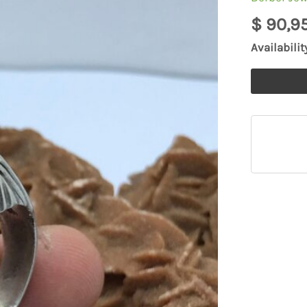
pierre
$
90,9
naturel
Availabilit
1940s
quantity