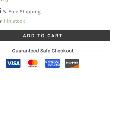
5
& Free Shipping
y:
1 in stock
ADD TO CART
Guaranteed Safe Checkout