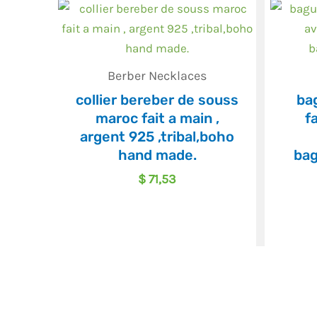
Berber Necklaces
collier bereber de souss
ba
maroc fait a main ,
f
argent 925 ,tribal,boho
hand made.
bag
$
71,53