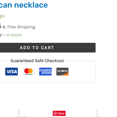
can necklace
ngs
5
& Free Shipping
y:
1 in stock
ADD TO CART
Guaranteed Safe Checkout
Save