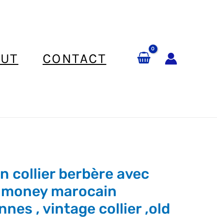
UT
CONTACT
n collier berbère avec
 money marocain
nes , vintage collier ,old