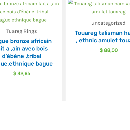
uncategorized
Tuareg Rings
Touareg talisman 
, ethnic amulet tou
gue bronze africain
ait a ,ain avec bois
$
88,00
d’ébène ,tribal
ue,ethnique bague
$
42,65