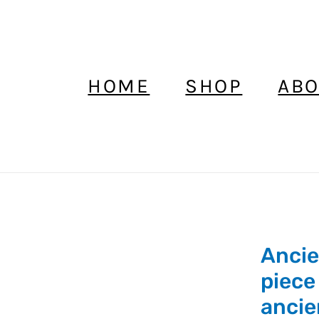
HOME
SHOP
ABO
Ancien
Ancie
collier
berbère
piece
avec
ancien
piece