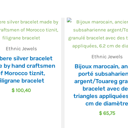
Ethnic Jewels
Ethnic Jewels
bere silver bracelet
 by hand craftsmen
Bijoux marocain, an
f Morocco tiznit,
porté subsaharie
filigrane bracelet
argent/Touareg gra
bracelet avec d
$
100,40
triangles appliquées
cm de diamètr
$
65,75