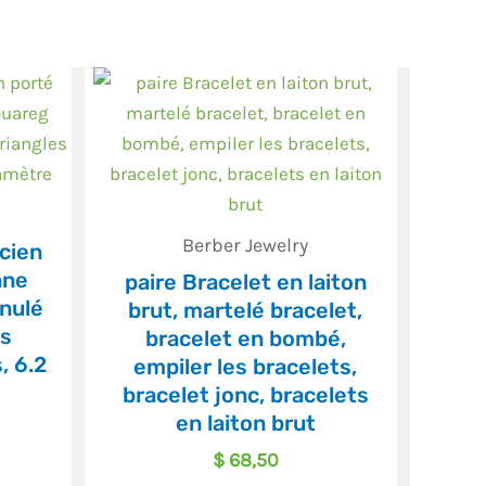
Berber Jewelry
cien
nne
paire Bracelet en laiton
nulé
brut, martelé bracelet,
es
bracelet en bombé,
, 6.2
empiler les bracelets,
e
bracelet jonc, bracelets
en laiton brut
$
68,50