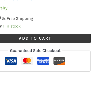
elry
0
& Free Shipping
e
y:
1 in stock
ADD TO CART
Guaranteed Safe Checkout