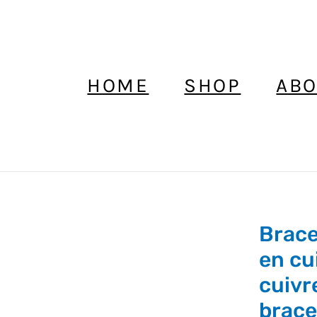
HOME
SHOP
ABO
Brace
Bracelet
lourd
en cu
de
cuivr
manchett
brace
en