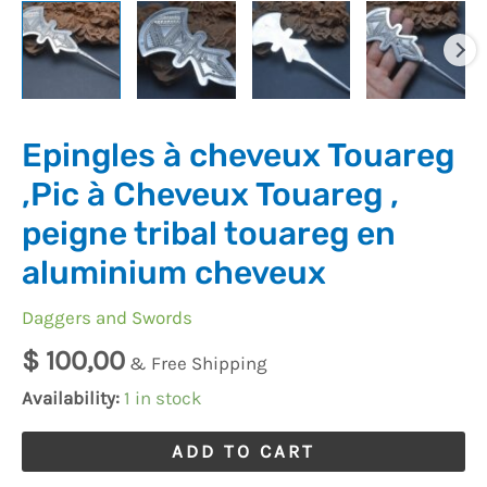
tribal
touareg
en
aluminium
cheveux
Epingles à cheveux Touareg
quantity
,Pic à Cheveux Touareg ,
peigne tribal touareg en
aluminium cheveux
Daggers and Swords
$
100,00
& Free Shipping
Availability:
1 in stock
ADD TO CART